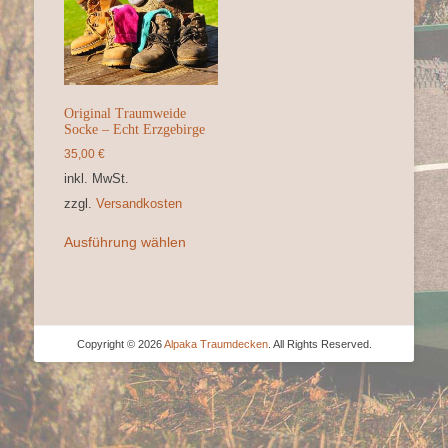
Original Traumweide
Socke – Echt Erzgebirge
35,00
€
inkl. MwSt.
zzgl.
Versandkosten
Dieses
Ausführung wählen
Produkt
weist
mehrere
Varianten
auf.
Copyright © 2026
Alpaka Traumdecken
. All Rights Reserved.
Die
Optionen
können
auf
der