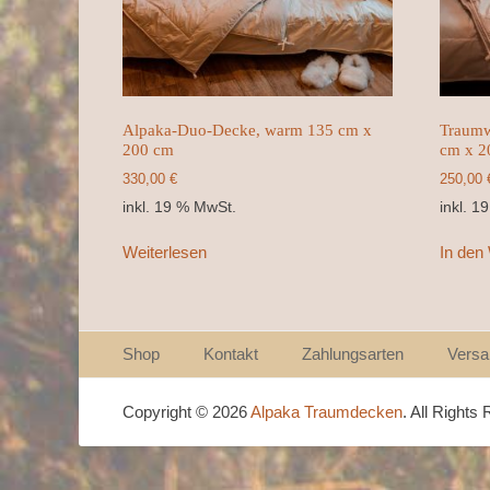
Alpaka-Duo-Decke, warm 135 cm x
Traumw
200 cm
cm x 2
330,00
€
250,00
inkl. 19 % MwSt.
inkl. 1
Weiterlesen
In den
Weiter
Seitenfuß-Menü
Shop
Kontakt
Zahlungsarten
Versa
zum
Inhalt
Copyright © 2026
Alpaka Traumdecken
. All Rights