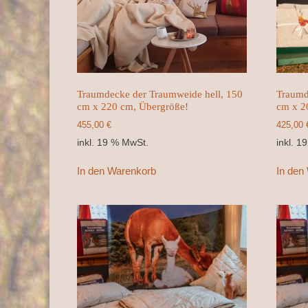
Traumdecke der Traumweide hell, 150
Traumd
cm x 220 cm, Übergröße!
cm x 2
455,00
€
425,00
inkl. 19 % MwSt.
inkl. 1
In den Warenkorb
In den