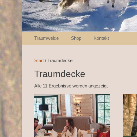
Weiter
Primärmenu
Traumweide
Shop
Kontakt
zum
Inhalt
Start
/ Traumdecke
Traumdecke
Alle 11 Ergebnisse werden angezeigt