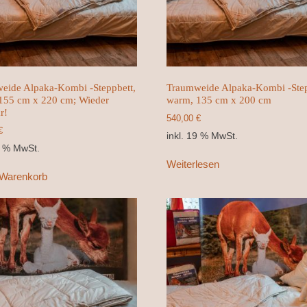
eide Alpaka-Kombi -Steppbett,
Traumweide Alpaka-Kombi -Step
155 cm x 220 cm; Wieder
warm, 135 cm x 200 cm
r!
540,00
€
€
inkl. 19 % MwSt.
9 % MwSt.
Weiterlesen
 Warenkorb