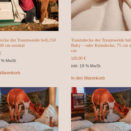
ecke der Traumweide hell,150
Traumdecke der Traumweide hel
00 cm normal
Baby – oder Kniedecke, 75 cm 
cm
€
120,00
€
9 % MwSt.
inkl. 19 % MwSt.
 Warenkorb
In den Warenkorb