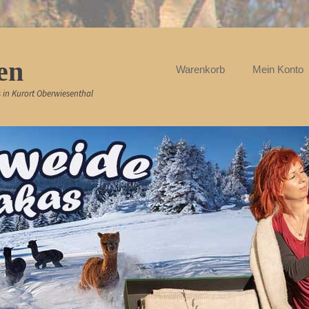
en
Weiter
Rechtes Header-Men
Warenkorb
Mein Konto
zum
Inhalt
 in Kurort Oberwiesenthal