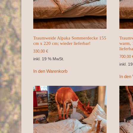
Traumweide Alpaka Sommerdecke 155
Traumw
cm x 220 cm; wieder lieferbar!
warm, 
lieferba
330,00
€
700,00
inkl. 19 % MwSt.
inkl. 1
In den Warenkorb
In den