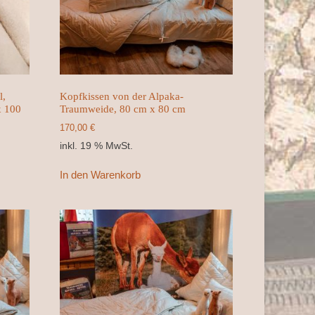
l,
Kopfkissen von der Alpaka-
x 100
Traumweide, 80 cm x 80 cm
170,00
€
inkl. 19 % MwSt.
In den Warenkorb