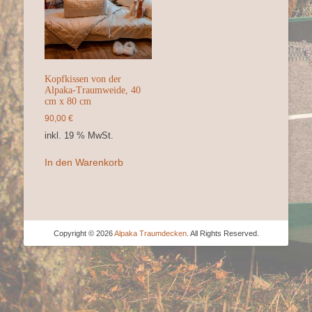
Kopfkissen von der
Alpaka-Traumweide, 40
cm x 80 cm
90,00
€
inkl. 19 % MwSt.
In den Warenkorb
Copyright © 2026
Alpaka Traumdecken
. All Rights Reserved.